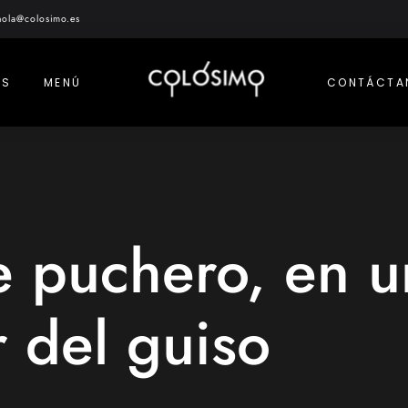
hola@colosimo.es
AS
MENÚ
CONTÁCTA
e puchero, en 
r del guiso