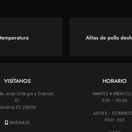
 temperatura
Alitas de pollo des
VISÍTANOS
HORARIO
de José Ortega y Gasset,
MARTES A MÍERCOL
67
11:00 - 00:30
Madrid, ES 28006
JUEVES - DOMING
11:00- 1:00
914531425