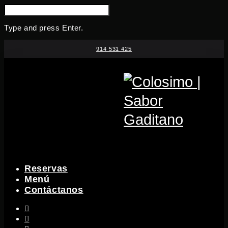
SEARCH
FOR:
Type and press Enter.
Skip
914 531 425
to
content
Reservas
Menú
Contáctanos
instagram
facebook-
f
x-