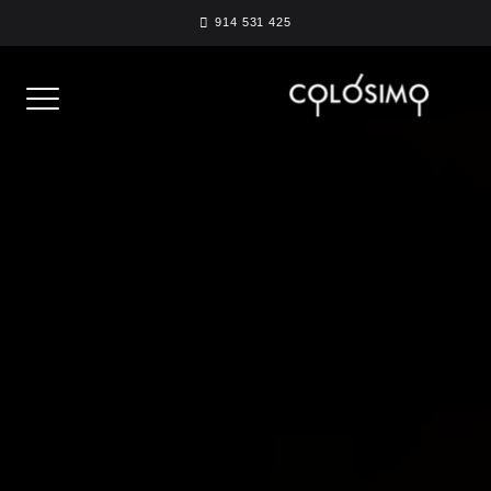
Skip
914 531 425
to
content